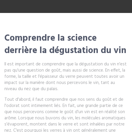
Comprendre la science
derrière la dégustation du vin
Il est important de comprendre que la dégustation du vin n'est
pas qu'une question de goût, mais aussi de science. En effet, la
forme, la taille et l'épaisseur du verre peuvent toutes avoir un
impact sur la manière dont nous percevons le vin, tant au
niveau du nez que du palais.
Tout d'abord, il faut comprendre que nos sens du goût et de
l'odorat sont intimement liés. En fait, une grande partie de ce
que nous percevons comme le goût d'un vin est en réalité son
arôme. Lorsque nous buvons du vin, les molécules aromatiques
s'évaporent, montent dans le verre et sont inhalées par notre
nez. C'est pourquoi les verres à vin ont généralement une